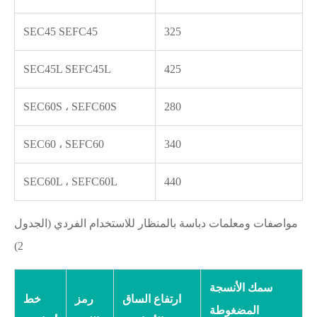
SEC45 SEFC45
325
SEC45L SEFC45L
425
SEC60S ، SEFC60S
280
SEC60 ، SEFC60
340
SEC60L ، SEFC60L
440
مواصفات ومعلمات دباسة بالمنظار للاستخدام الفردي (الجدول
2)
سمك الأنسجة
ارتفاع الساق
رمز
خط
المضغوطة